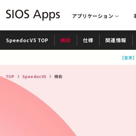
アプリケーション
SpeedocV5 TOP
機能
仕様
関連情報
【重要】
TOP
SpeedocV5
機能